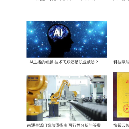
AI主播的崛起 技术飞跃还是职业威胁？
科技赋能
南通皇派门窗加盟指南 可行性分析与等费
快帮云智