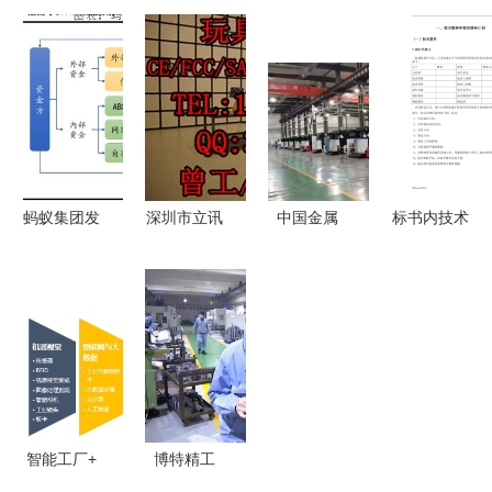
技术服务与
以创新为引
产业园与省
录公司怎么
售后服务的
擎，推动企
级工业互联
挑 避坑指
全周期护航
业高质量发
网标杆项目
南帮你锁定
体系
展与技术服
申报指南
靠谱技术伙
务再升级
技术服务的
伴
机遇与挑战
蚂蚁集团发
深圳市立讯
中国金属
标书内技术
展历程 股
产品技术服
3D打印产
服务与售后
权架构 财
务认证公司
业新里程
服务方案
务表现 业
技术服务的
近百家工厂
技术服务篇
务版图 运
卓越典范
技术服务升
营模式 海
级，八大基
外布局
地引领智造
未来
智能工厂+
博特精工